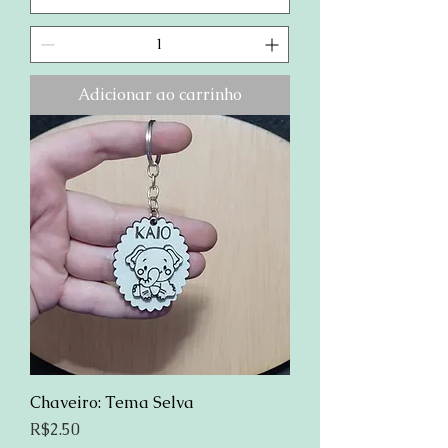
Adicionar ao carrinho
Chaveiro: Tema Selva
Preço
R$2.50