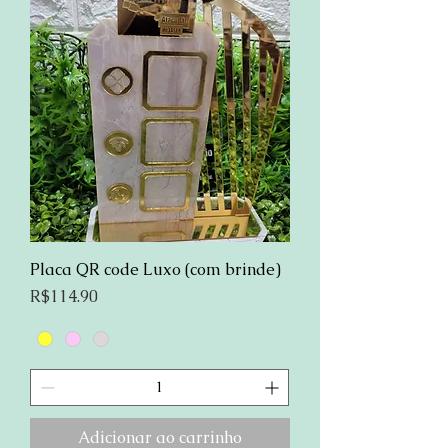
Placa QR code Luxo (com brinde)
Preço
R$114.90
Adicionar ao carrinho