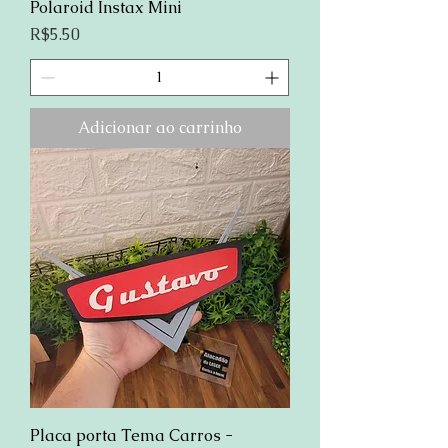
Polaroid Instax Mini
Preço
R$5.50
Adicionar ao carrinho
Placa porta Tema Carros -