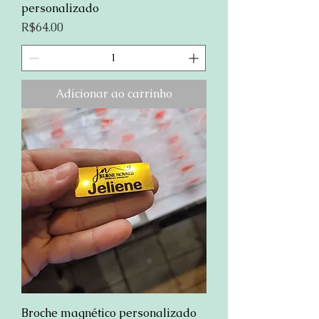
personalizado
Preço
R$64.00
Adicionar ao carrinho
Broche magnético personalizado