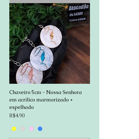
Chaveiro 5cm - Nossa Senhora
em acrílico marmorizado +
espelhado
Preço
R$4.90