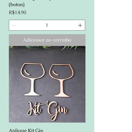
(boton)
Preço
R$14.90
Adicionar ao carrinho
Aplique Kit Gin