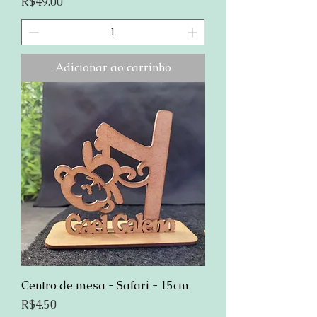
Preço
R$49.00
Adicionar ao carrinho
Centro de mesa - Safari - 15cm
Preço
R$4.50