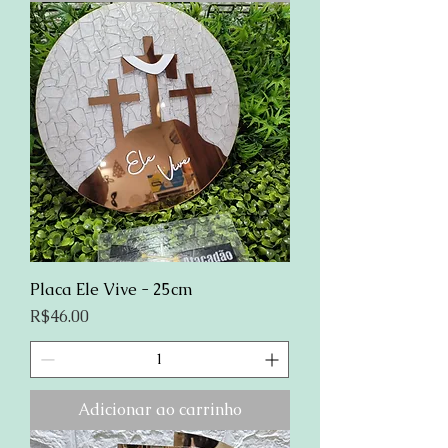
Placa Ele Vive - 25cm
Preço
R$46.00
Adicionar ao carrinho