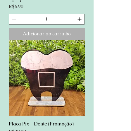
Preço
R$6.90
Adicionar ao carrinho
Placa Pix - Dente (Promoção)