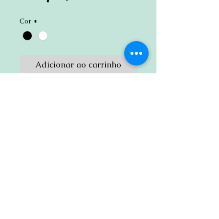
Cor
*
Adicionar ao carrinho
Porta Retrato Love - foto 10x15
Fabricado em MDF 3mm pintado.
CONTATO
(11) 3294-8221
(whatsapp)
atacadãodolaser@hotmail.com