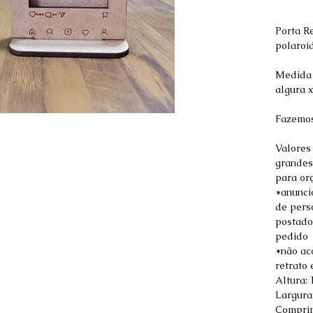
Porta R
polaroid
Medida 
algura 
Fazemos
Valores
grandes
para or
*anunci
de perso
postado
pedido
*não ac
retrato
Altura:
Largura
Comprim