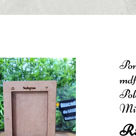
Por
mdf
Pol
Mi
R$