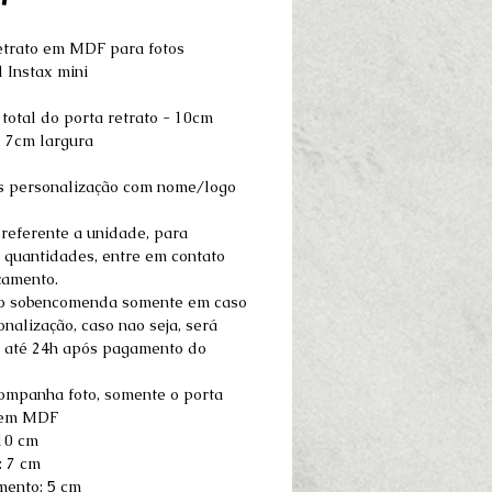
etrato em MDF para fotos
 Instax mini
total do porta retrato - 10cm
x 7cm largura
 personalização com nome/logo
 referente a unidade, para
 quantidades, entre em contato
çamento.
o sobencomenda somente em caso
nalização, caso nao seja, será
 até 24h após pagamento do
ompanha foto, somente o porta
 em MDF
 10 cm
: 7 cm
ento: 5 cm