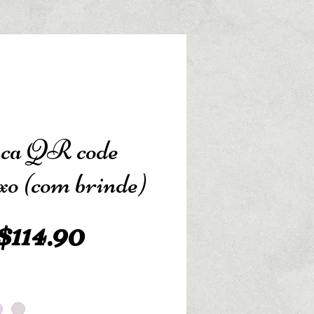
ca QR code
o (com brinde)
Preço
114.90