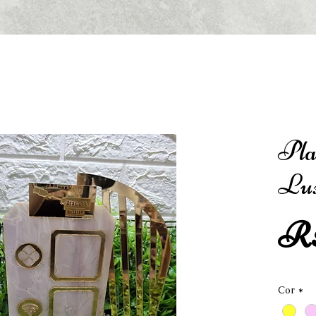
Pla
Lux
R$
Cor
*