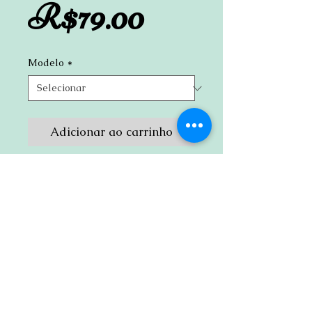
Preço
R$79.00
Modelo
*
Adicionar ao carrinho
quadros Emanamantra : Entrego,
confio, aceito, agradeço
Cada quadro 30x20cm MDF 3mm
(espessura total - 6mm)
Cru e pintado