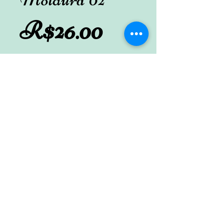
Preço
R$26.00
Adicionar ao carrinho
Moldura 40x30cm com fundo
CONTATO
(11) 3294-8221
(whatsapp)
atacadãodolaser@hotmail.com
Rua Padre Bruno Ricco, 512 - Parque São
Lucas - São Paulo - SP