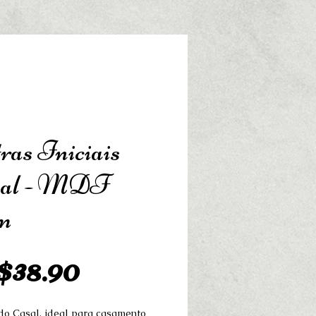
ras Iniciais
sal - MDF
m
Preço
38.90
 do Casal, ideal para casamento 