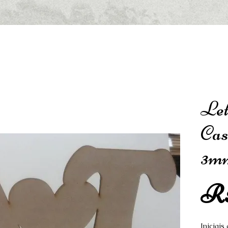
Let
Ca
3m
R$
Iniciais