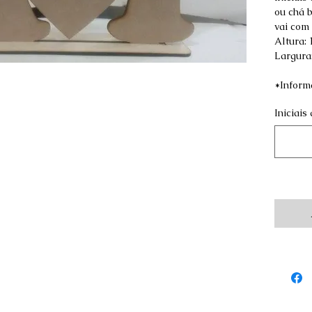
ou chá 
vai com 
Altura: 
Largura
*Informa
Iniciai