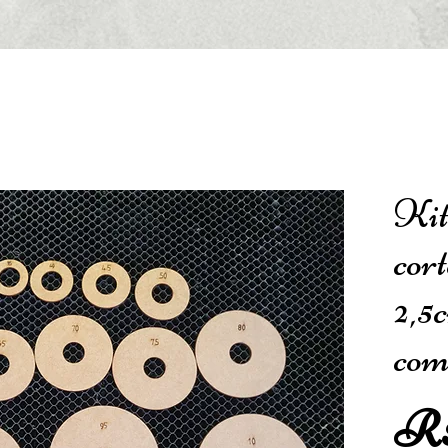
Kit
cor
2,5
com
R$