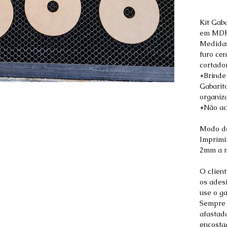
Kit Gaba
em MD
Medidas
furo ce
cortado
*Brinde
Gabarit
organiz
*Não ac
Modo d
Imprimi
2mm a m
O clien
os ades
use o g
Sempre 
afastada
encostad