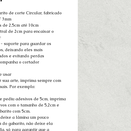
rito de corte Circular, fabricado
F 3mm
 de 2,5cm até 10cm
ntral de 2cm para encaixar o
r
 - suporte para guardar os
os, deixando eles mais
ados e evitando perdas
ompanha o cortador
e usar
r sua arte, imprima sempre com
ais. Por exemplo:
te pediu adesivos de 5cm, imprima
ivos com o tamanho de 5,2cm e
abarito com 5cm.
deixe a lâmina um pouco
 do gabarito, não deixe ela
a, só para garantir que a