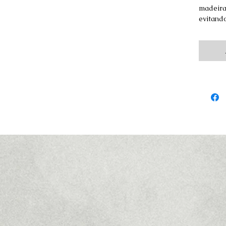
madeira
evitand