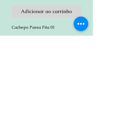
Adicionar ao carrinho
Cachepo Passa Fita 01
*OBS: FITA NÃO INCLUSA*
Details
Sou um detalhe de produto. Sou um
ótimo lugar para adicionar mais
detalhes sobre o seu produto, como
tamanho, material, cuidados
especiais e instruções de limpeza.
CONTATO
(11) 3294-8221
(whatsapp)
atacadãodolaser@hotmail.com
Rua Padre Bruno Ricco, 512 - Parque São
Lucas - São Paulo - SP