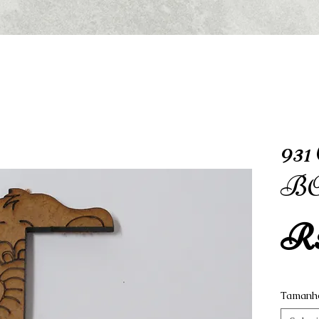
93
BO
R$
Tamanh