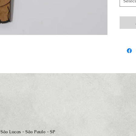
Selec
 São Lucas - São Paulo - SP