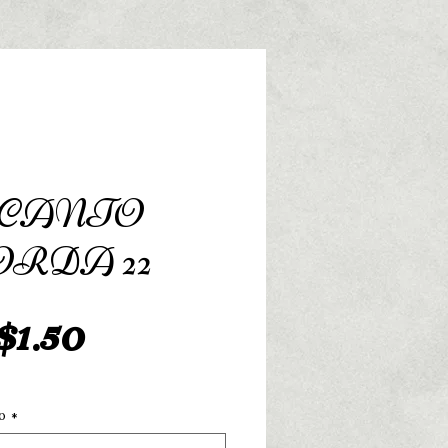
1 CANTO
RDA 22
Preço
1.50
o
*