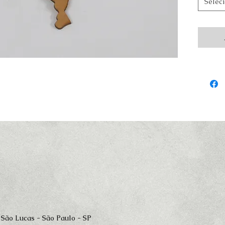
Selec
 São Lucas - São Paulo - SP