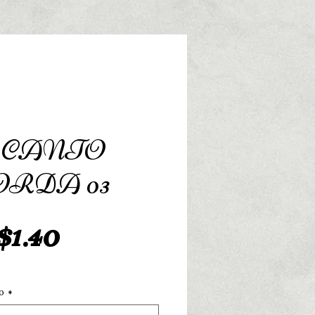
8 CANTO
RDA 03
Preço
1.40
o
*