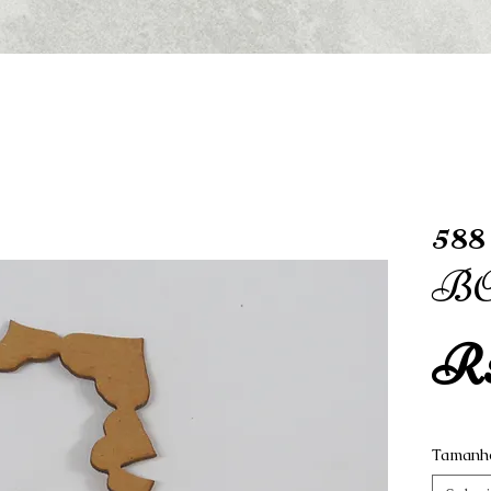
58
BO
R$
Tamanh