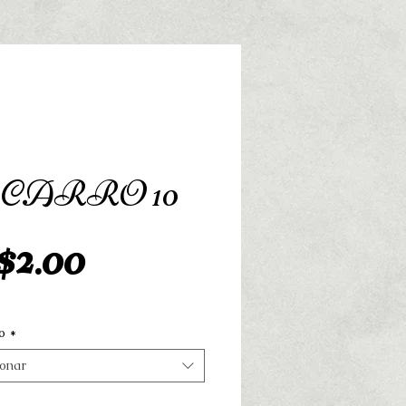
3 CARRO 10
Preço
2.00
o
*
ionar