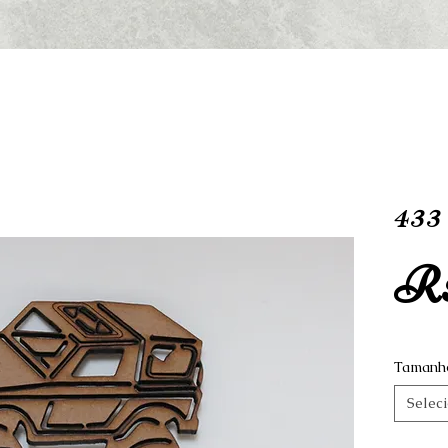
43
R$
Tamanh
Selec