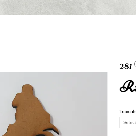
28
R$
Tamanh
Selec