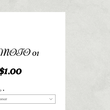
1 MOTO 01
Preço
1.00
o
*
ionar