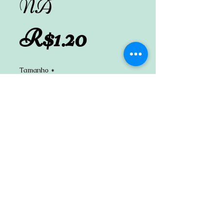
NA
Preço
R$1.20
Tamanho
*
Adicionar ao carrinho
CONTATO
(11) 3294-8221
(whatsapp)
atacadãodolaser@hotmail.com